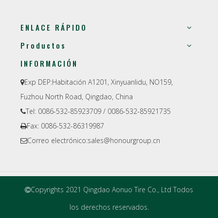
ENLACE RÁPIDO
Productos
INFORMACIÓN
Exp DEP:
Habitación A1201, Xinyuanlidu, NO159,

Fuzhou North Road, Qingdao, China
Tel: 0086-532-85923709 / 0086-532-85921735

Fax: 0086-532-86319987

Correo electrónico:
sales@honourgroup.cn

Copyrights 2021 Qingdao Aonuo Tire Co., Ltd Todos

los derechos reservados.