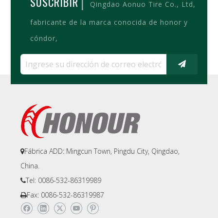
|
SUSCRIBIR
Qingdao Aonuo Tire Co., Ltd,
fabricante de la marca conocida de honor y
cóndor,
Fábrica ADD: Mingcun Town, Pingdu City, Qingdao,

China.
Tel: 0086-532-86319989

Fax: 0086-532-86319987
