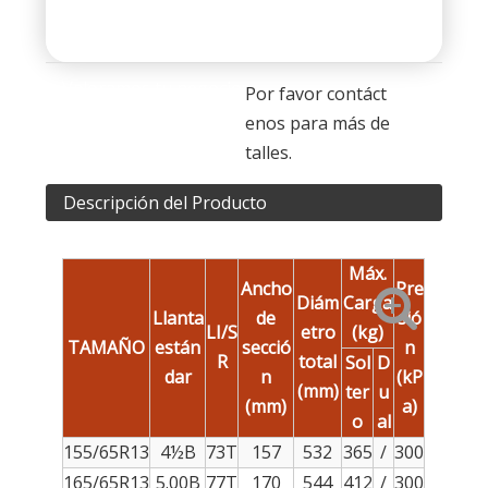
Valoramos tu negocio:
Por favor contáct
enos para más de
talles.
Descripción del Producto
Máx.
Ancho
Pre
Diám
Carga
Llanta
de
sió
LI/S
etro
(kg)
TAMAÑO
están
secció
n
R
total
Sol
D
dar
n
(kP
(mm)
ter
u
(mm)
a)
o
al
155/65R13
4½B
73T
157
532
365
/
300
165/65R13
5.00B
77T
170
544
412
/
300