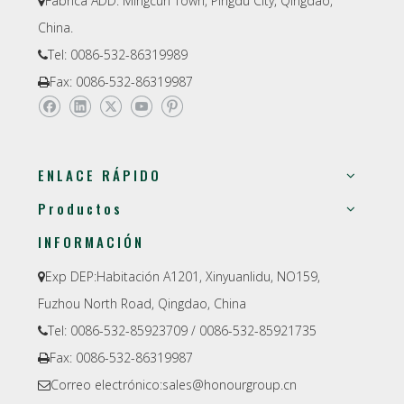
Fábrica ADD: Mingcun Town, Pingdu City, Qingdao,

China.
Tel: 0086-532-86319989

Fax: 0086-532-86319987

ENLACE RÁPIDO
Productos
INFORMACIÓN
Exp DEP:
Habitación A1201, Xinyuanlidu, NO159,

Fuzhou North Road, Qingdao, China
Tel: 0086-532-85923709 / 0086-532-85921735

Fax: 0086-532-86319987

Correo electrónico:
sales@honourgroup.cn
