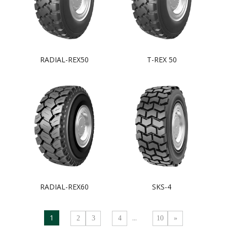
RADIAL-REX50
T-REX 50
RADIAL-REX60
SKS-4
1
...
2
3
4
10
»