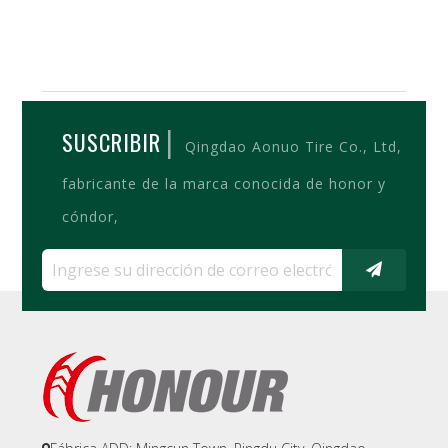
|
SUSCRIBIR
Qingdao Aonuo Tire Co., Ltd,
fabricante de la marca conocida de honor y
cóndor,