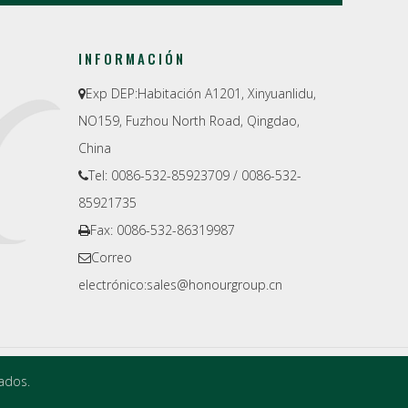
INFORMACIÓN
Exp DEP:
Habitación A1201, Xinyuanlidu,

NO159, Fuzhou North Road, Qingdao,
China
Tel: 0086-532-85923709 / 0086-532-

85921735
Fax: 0086-532-86319987

Correo

electrónico:
sales@honourgroup.cn
ados.