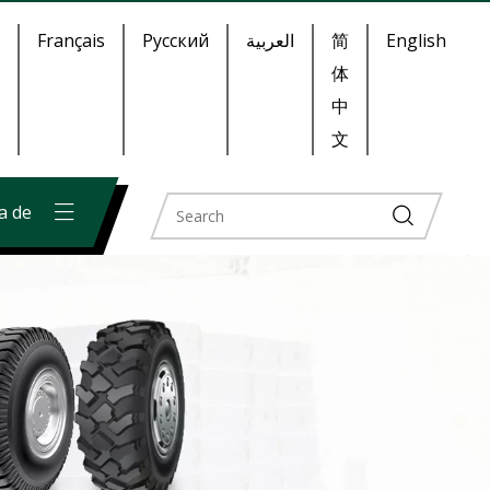
Français
Pусский
العربية
简
English
体
中
文
a de