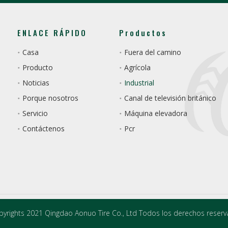
ENLACE RÁPIDO
Productos
Casa
Fuera del camino
Producto
Agrícola
Noticias
Industrial
Porque nosotros
Canal de televisión británico
Servicio
Máquina elevadora
Contáctenos
Pcr
yrights 2021 Qingdao Aonuo Tire Co., Ltd Todos los derechos reserv