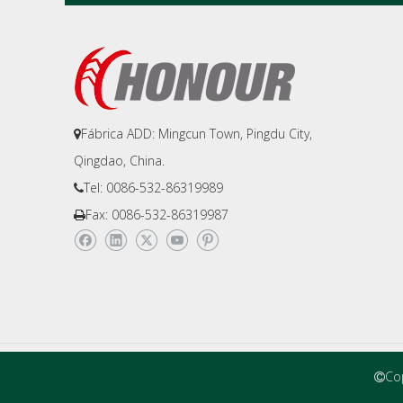
Fábrica ADD: Mingcun Town, Pingdu City,

Qingdao, China.
Tel: 0086-532-86319989

Fax: 0086-532-86319987

Cop
