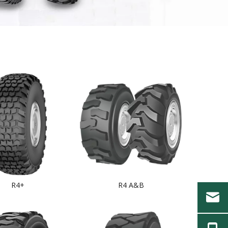
R4+
R4 A&B