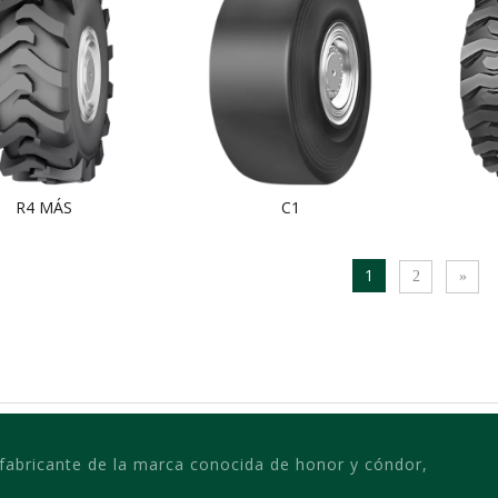
R4 MÁS
C1
1
2
»
 fabricante de la marca conocida de honor y cóndor,