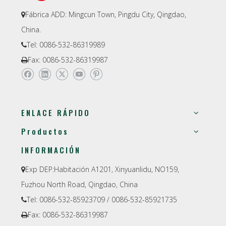
Fábrica ADD: Mingcun Town, Pingdu City, Qingdao,

China.
Tel: 0086-532-86319989

Fax: 0086-532-86319987

ENLACE RÁPIDO
Productos
INFORMACIÓN
Exp DEP:
Habitación A1201, Xinyuanlidu, NO159,

Fuzhou North Road, Qingdao, China
Tel: 0086-532-85923709 / 0086-532-85921735

Fax: 0086-532-86319987
