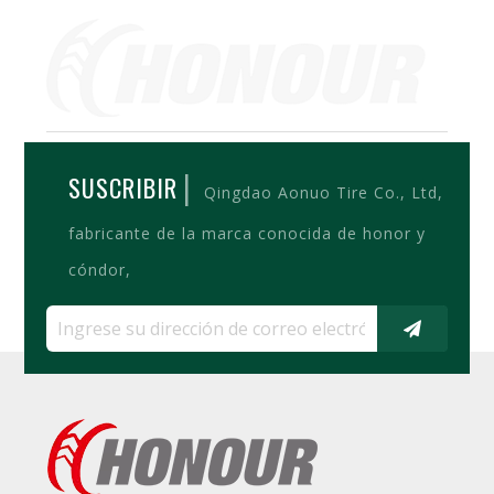
|
SUSCRIBIR
Qingdao Aonuo Tire Co., Ltd,
fabricante de la marca conocida de honor y
cóndor,