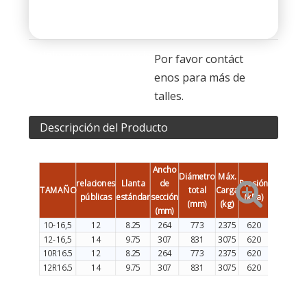
Valoramos tu negocio:
Por favor contáct
enos para más de
talles.
Descripción del Producto
Ancho
Diámetro
Máx.
relaciones
Llanta
de
Presión
TAMAÑO
total
Carga
públicas
estándar
sección
(kPa)
(mm)
(kg)
(mm)
10-16,5
12
8.25
264
773
2375
620
12-16,5
14
9.75
307
831
3075
620
10R16.5
12
8.25
264
773
2375
620
12R16.5
14
9.75
307
831
3075
620