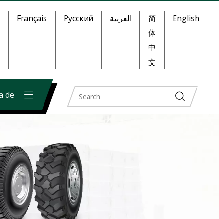
Français
Pусский
العربية
简
English
体
中
文
a de