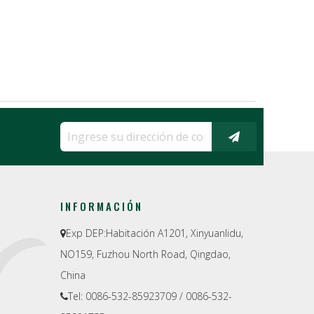
INFORMACIÓN
Exp DEP:
Habitación A1201, Xinyuanlidu,

NO159, Fuzhou North Road, Qingdao,
China
Tel: 0086-532-85923709 / 0086-532-
