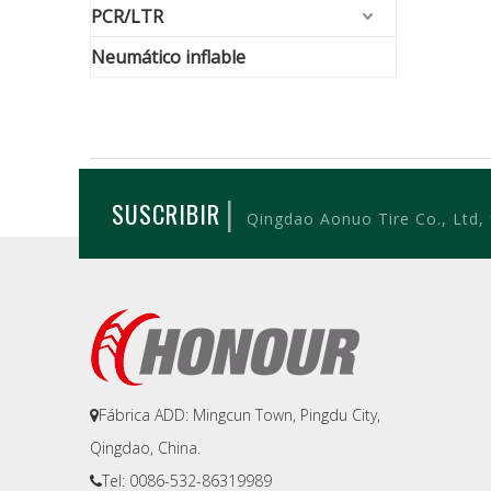
PCR/LTR
Neumático inflable
|
SUSCRIBIR
Qingdao Aonuo Tire Co., Ltd,
Fábrica ADD: Mingcun Town, Pingdu City,

Qingdao, China.
Tel: 0086-532-86319989
