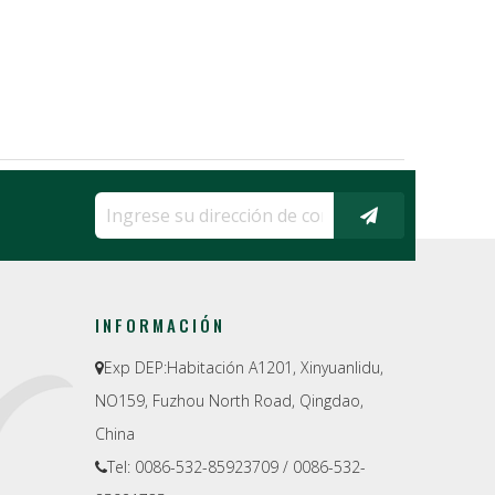
INFORMACIÓN
Exp DEP:
Habitación A1201, Xinyuanlidu,

NO159, Fuzhou North Road, Qingdao,
China
Tel: 0086-532-85923709 / 0086-532-
