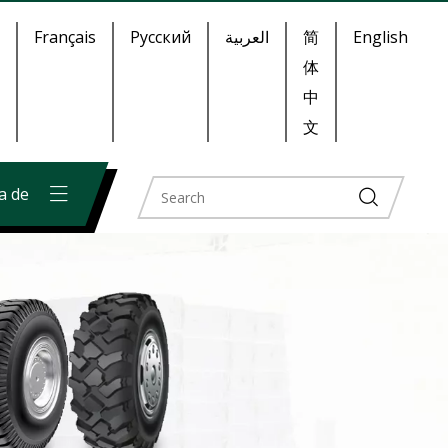
Français
Pусский
العربية
简
English
体
中
文
a de