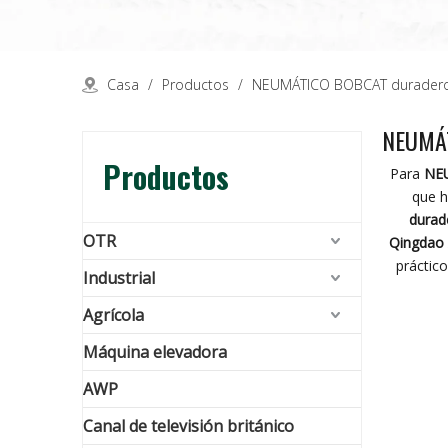
Casa
/
Productos
/
NEUMÁTICO BOBCAT duradero
NEUMÁT
Productos
Para
NEU
que h
durad
OTR
Qingdao 
práctic
Industrial
Agrícola
Máquina elevadora
AWP
Canal de televisión británico