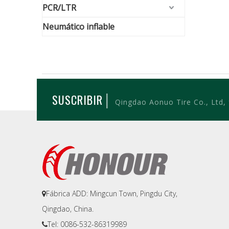
PCR/LTR
Neumático inflable
|
SUSCRIBIR
Qingdao Aonuo Tire Co., Ltd,
Fábrica ADD: Mingcun Town, Pingdu City,

Qingdao, China.
Tel: 0086-532-86319989
