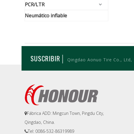
PCR/LTR
Neumático inflable
|
SUSCRIBIR
Qingdao Aonuo Tire Co., Ltd,
Fábrica ADD: Mingcun Town, Pingdu City,

Qingdao, China.
Tel: 0086-532-86319989
