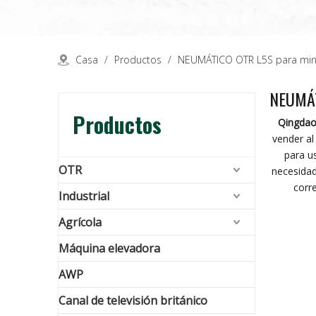
Casa
/
Productos
/
NEUMÁTICO OTR L5S para mine
NEUMÁT
Productos
Qingdao 
vender a
para u
OTR
necesidad
corr
Industrial
Agrícola
Máquina elevadora
AWP
Canal de televisión británico