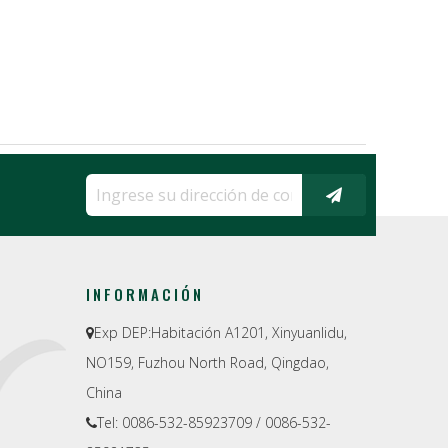
INFORMACIÓN
Exp DEP:
Habitación A1201, Xinyuanlidu,

NO159, Fuzhou North Road, Qingdao,
China
Tel: 0086-532-85923709 / 0086-532-
