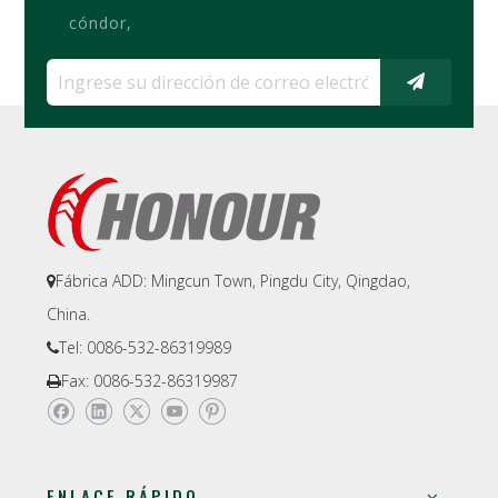
cóndor,
Fábrica ADD: Mingcun Town, Pingdu City, Qingdao,

China.
Tel: 0086-532-86319989

Fax: 0086-532-86319987

ENLACE RÁPIDO