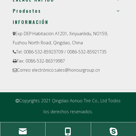
Productos
INFORMACIÓN
Exp DEP:
Habitación A1201, Xinyuanlidu, NO159,

Fuzhou North Road, Qingdao, China
Tel: 0086-532-85923709 / 0086-532-85921735

Fax: 0086-532-86319987

Correo electrónico:
sales@honourgroup.cn

Copyrights 2021 Qingdao Aonuo Tire Co., Ltd Todos

los derechos reservados.