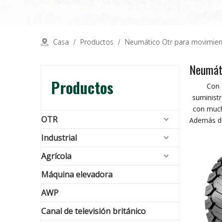
Casa
/
Productos
/
Neumático Otr para movimient
Neumáti
Productos
Con 
suminist
con much
OTR
Además de
Industrial
Agrícola
Máquina elevadora
AWP
Canal de televisión británico