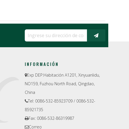
INFORMACIÓN
Exp DEP:
Habitación A1201, Xinyuanlidu,

NO159, Fuzhou North Road, Qingdao,
China
Tel: 0086-532-85923709 / 0086-532-

85921735
Fax: 0086-532-86319987

Correo
