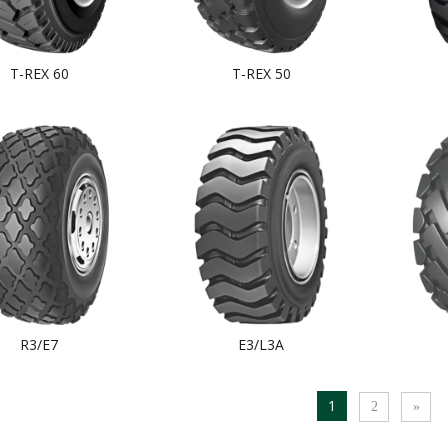
T-REX 60
T-REX 50
R3/E7
E3/L3A
1
2
»