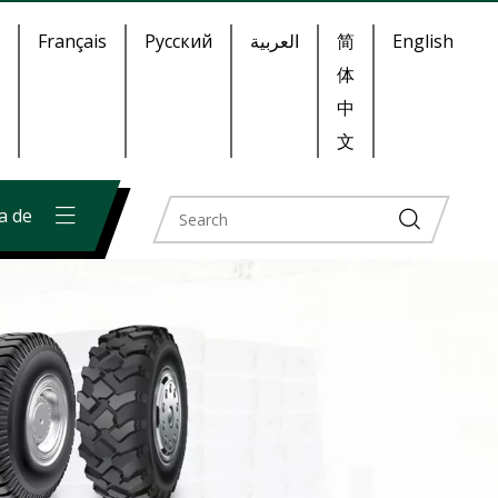
Français
Pусский
العربية
简
English
体
中
文
a de