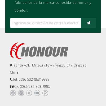
fabricante de la marca conocida de honor y
cóndor,
Fábrica ADD: Mingcun Town, Pingdu City, Qingdao,

China.
Tel: 0086-532-86319989

Fax: 0086-532-86319987
