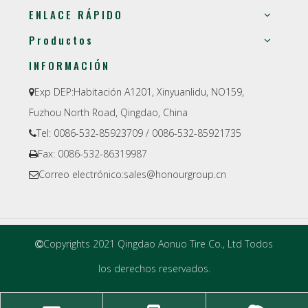
ENLACE RÁPIDO
Productos
INFORMACIÓN
Exp DEP:
Habitación A1201, Xinyuanlidu, NO159,

Fuzhou North Road, Qingdao, China
Tel: 0086-532-85923709 / 0086-532-85921735

Fax: 0086-532-86319987

Correo electrónico:
sales@honourgroup.cn

Copyrights 2021 Qingdao Aonuo Tire Co., Ltd Todos

los derechos reservados.