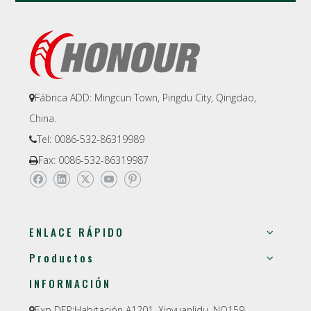
Fábrica ADD: Mingcun Town, Pingdu City, Qingdao,

China.
Tel: 0086-532-86319989

Fax: 0086-532-86319987

ENLACE RÁPIDO
Productos
INFORMACIÓN
Exp DEP:
Habitación A1201, Xinyuanlidu, NO159,
